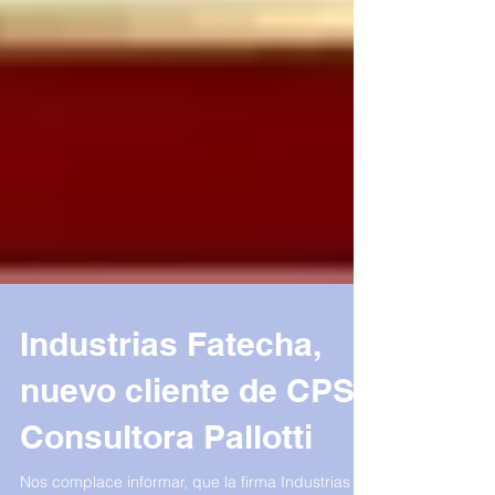
Industrias Fatecha,
nuevo cliente de CPSI
Consultora Pallotti