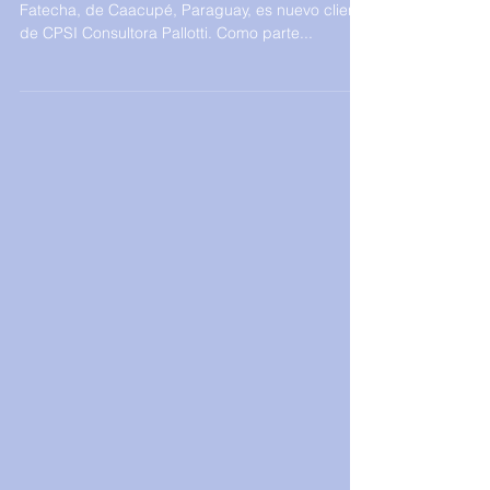
Nos complace informar, que la firma Industrias
Fatecha, de Caacupé, Paraguay, es nuevo cliente
de CPSI Consultora Pallotti. Como parte...