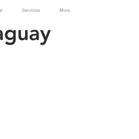
al
Servicios
More
aguay