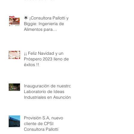
FLUODER SA: Ingeniería
de Calidad a tu Servicio
🌟 ¡Consultora Pallotti y
Biggie: Ingeniería de
Alimentos para
Embutidos de Calidad! 🛒
¡¡ Feliz Navidad y un
Próspero 2023 lleno de
éxitos !!
Inauguración de nuestro
Laboratorio de Ideas
Industriales en Asunción
Provisión S.A, nuevo
cliente de CPSI
Consultora Pallotti